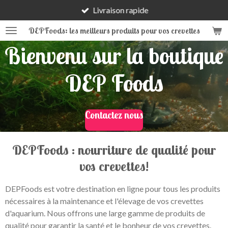
Livraison rapide
Passer
au
DEPFoods: les meilleurs produits pour vos crevettes
contenu
Bienvenu sur la boutique
principal
DEP Foods
Contactez nous
DEPFoods : nourriture de qualité pour
vos crevettes!
DEPFoods est votre destination en ligne pour tous les produits
nécessaires à la maintenance et l'élevage de vos crevettes
d'aquarium. Nous offrons une large gamme de produits de
qualité pour garantir la santé et le bonheur de vos crevettes.